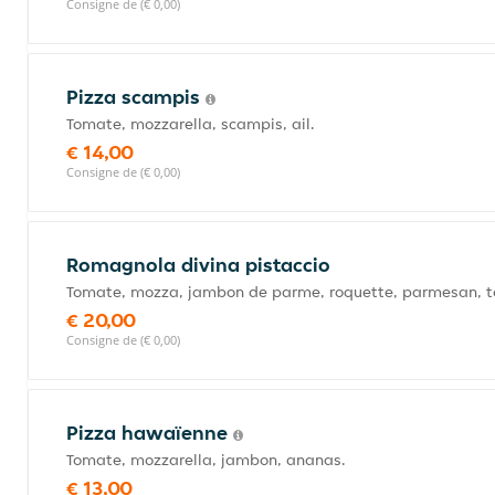
Consigne de (€ 0,00)
Pizza scampis
Tomate, mozzarella, scampis, ail.
€ 14,00
Consigne de (€ 0,00)
Romagnola divina pistaccio
Tomate, mozza, jambon de parme, roquette, parmesan, to
€ 20,00
Consigne de (€ 0,00)
Pizza hawaïenne
Tomate, mozzarella, jambon, ananas.
€ 13,00