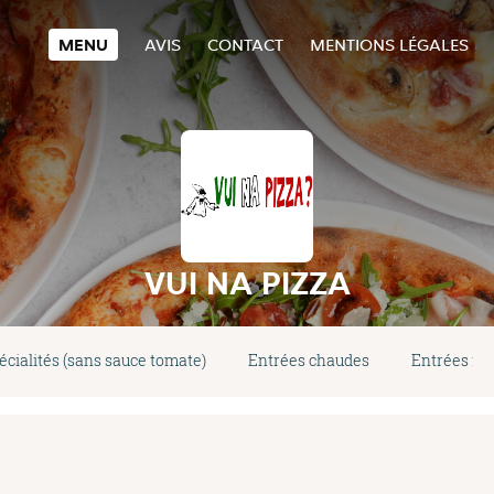
MENU
AVIS
CONTACT
MENTIONS LÉGALES
VUI NA PIZZA
écialités (sans sauce tomate)
Entrées chaudes
Entrées fro