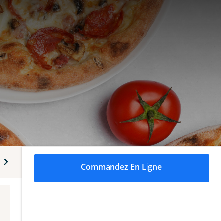
ides
Vins bouteilles
Desserts
Boissons
Bières
Commandez En Ligne