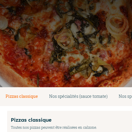
Pizzas classique
Nos spécialités (sauce tomate)
Nos sp
Pizzas classique
Toutes nos pizzas peuvent être réalisées en calzone.