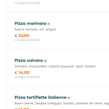
Consigne de (€ 0,00)
Pizza marinara
Sauce tomate, ail, origan
€ 10,00
Consigne de (€ 0,00)
Pizza vulcano
Tomate, mozzarella, salami piquant, oeuf, ricotta.
€ 14,00
Consigne de (€ 0,00)
Pizza tartiflette italienne
Base crème, double taleggio, lardon, pomme de terre, oi